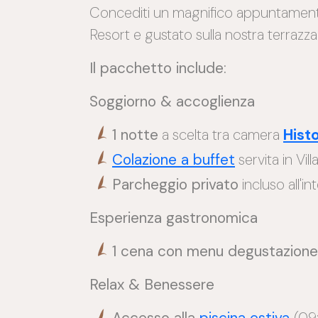
Concediti un magnifico appuntamento c
Resort e gustato sulla nostra terraz
Il pacchetto include:
Soggiorno & accoglienza
1 notte
a scelta tra camera
Hist
Colazione a buffet
servita in Vi
Parcheggio privato
incluso all'i
Esperienza gastronomica
1 cena con menu degustazione 
Relax & Benessere
Accesso alla
piscina estiva
(09