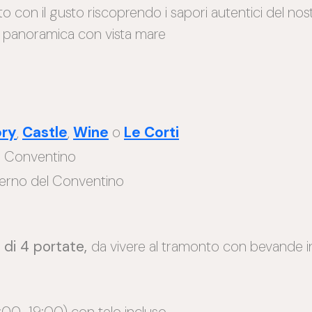
on il gusto riscoprendo i sapori autentici del nostro
za panoramica con vista mare
ory
,
Castle
,
Wine
o
Le Corti
lla Conventino
nterno del Conventino
di 4 portate,
da vivere al tramonto con bevande i
:00-19:00) con telo incluso