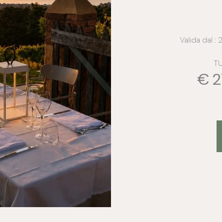
Valida dal 
TU
€ 2