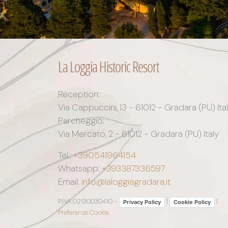
La Loggia Historic Resort
Reception:
Via Cappuccini, 13 - 61012 - Gradara (PU) Ita
Parcheggio:
Via Mercato, 2 - 61012 - Gradara (PU) Italy
Tel.:
+390541964154
Whatsapp:
+393387336597
Email:
info@laloggiagradara.it
P.IVA 02130030410 -
|
|
Privacy Policy
Cookie Policy
Preferenze Cookie