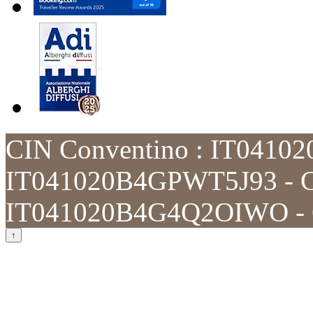
CIN Conventino : IT0410
IT041020B4GPWT5J93 - C
IT041020B4G4Q2OIWO - C
↑